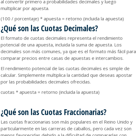
al convertir primero a probabilidades decimales y luego
multiplicar por apuesta.
(100 / porcentaje) * apuesta = retorno (incluida la apuesta)
¿Qué son las Cuotas Decimales?
El formato de cuotas decimales representa el rendimiento
potencial de una apuesta, incluida la suma de apuesta. Los
decimales son más comunes, ya que es el formato más fácil para
comparar precios entre casas de apuestas e intercambios.
El rendimiento potencial de las cuotas decimales es simple de
calcular. Simplemente multiplica la cantidad que deseas apostar
por las probabilidades decimales ofrecidas.
cuotas * apuesta = retorno (incluida la apuesta)
¿Qué son las Cuotas Fraccionarias?
Las cuotas fraccionarias son más populares en el Reino Unido y
particularmente en las carreras de caballos, pero cada vez son
menos favorecidas debido a la dificultad de compararlas con