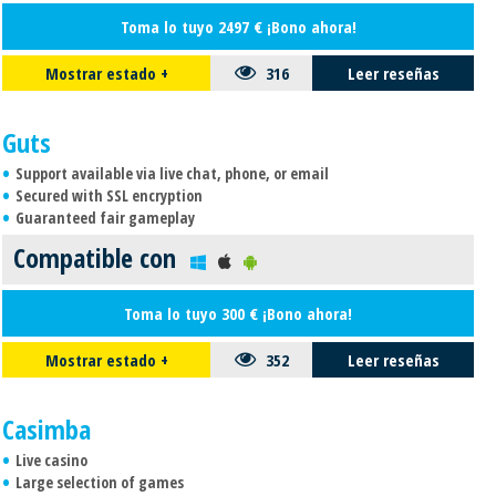
Toma lo tuyo 2497 € ¡Bono ahora!
81%
Mostrar estado
+
316
Leer reseñas
Clasificación
2.
Guts
Support available via live chat, phone, or email
Secured with SSL encryption
Guaranteed fair gameplay
Compatible con
Toma lo tuyo 300 € ¡Bono ahora!
86%
Mostrar estado
+
352
Leer reseñas
Clasificación
3.
Casimba
Live casino
Large selection of games