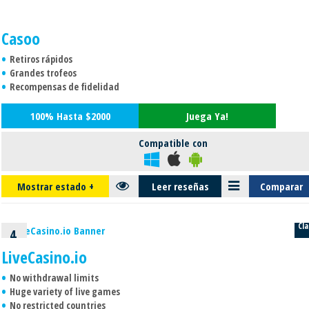
Cla
3.
Casoo
Retiros rápidos
Grandes trofeos
Recompensas de fidelidad
100% Hasta $2000
Juega Ya!
Compatible con
Mostrar estado
+
Leer reseñas
Comparar
Cla
4.
LiveCasino.io
No withdrawal limits
Huge variety of live games
No restricted countries