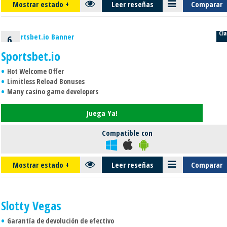
Mostrar estado
+
Leer reseñas
Comparar
Cla
6.
Sportsbet.io
Hot Welcome Offer
Limitless Reload Bonuses
Many casino game developers
Juega Ya!
Compatible con
Mostrar estado
+
Leer reseñas
Comparar
Cla
7.
Slotty Vegas
Garantía de devolución de efectivo