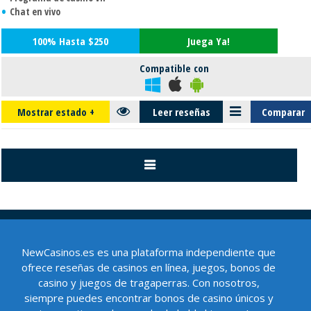
Chat en vivo
100% Hasta $250
Juega Ya!
Compatible con
Mostrar estado
+
Leer reseñas
Comparar
NewCasinos.es es una plataforma independiente que
ofrece reseñas de casinos en línea, juegos, bonos de
casino y juegos de tragaperras. Con nosotros,
siempre puedes encontrar bonos de casino únicos y