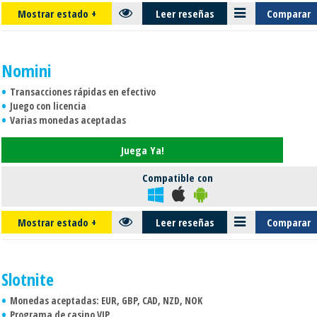
Mostrar estado
+
Leer reseñas
Comparar
Cla
9.
Nomini
Transacciones rápidas en efectivo
Juego con licencia
Varias monedas aceptadas
Juega Ya!
Compatible con
Mostrar estado
+
Leer reseñas
Comparar
Cla
10.
Slotnite
Monedas aceptadas: EUR, GBP, CAD, NZD, NOK
Programa de casino VIP