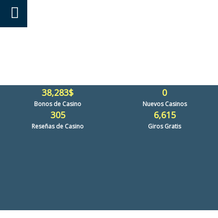
38,283$
0
Bonos de Casino
Nuevos Casinos
305
6,615
Reseñas de Casino
Giros Gratis