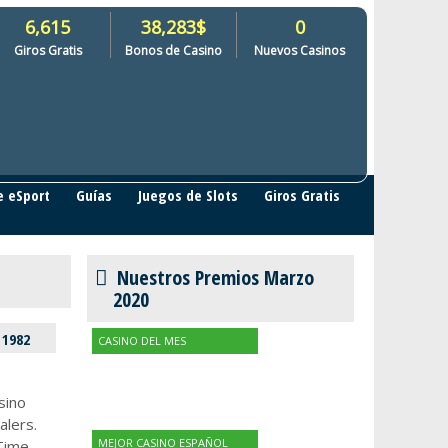
6,615
38,283$
0
Giros Gratis
Bonos de Casino
Nuevos Casinos
e eSport
Guías
Juegos de Slots
Giros Gratis
os de eSports Más Populares
 & Editores de Software de
 Estrategias, Bonos de eSports
es Apuestas de eSports por
 Equipos de eSports
s Famosos de eSports
Métodos de Pago para Casinos Online
Licencias de Casinos Online
Guía para Jugar al Blackjack
Guía para Jugar a la Ruleta
Guía para Jugar al Póker
Guía para Jugar a Baccarat
Guía para Jugar a los Dados
Libros de Apuestas
Juego Responsable
Adicción al Juego
Juegos de Azar
Juegos de Azar Alrededor del Mundo
Juegos de Mesa Clásicos de Casino
Slots
Guía de Tragaperras y Sistemas &
Los Mejores Juegos de Tragaperras Online
Proveedores de Juegos de Casino Online
licadas
Estrategias para Jugar
de 2017
Nuestros Premios Marzo
2020
1982
CASINO DEL MES
sino
alers.
MEJOR CASINO ESPAÑOL
 Time