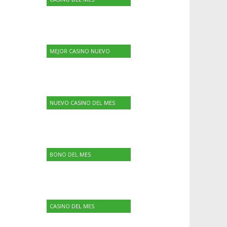
MEJOR CASINO NUEVO
NUEVO CASINO DEL MES
BONO DEL MES
CASINO DEL MES