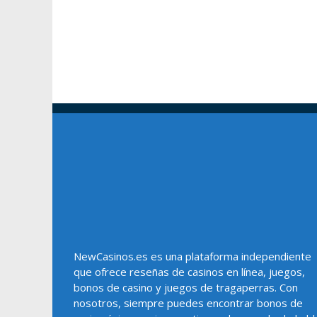
NewCasinos.es es una plataforma independiente
que ofrece reseñas de casinos en línea, juegos,
bonos de casino y juegos de tragaperras. Con
nosotros, siempre puedes encontrar bonos de