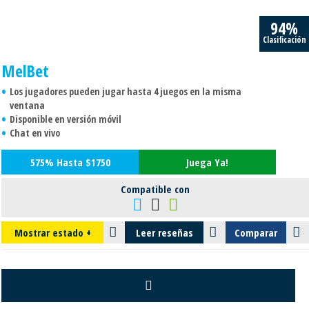
94%
Clasificación
MelBet
Los jugadores pueden jugar hasta 4 juegos en la misma
ventana
Disponible en versión móvil
Chat en vivo
575% Hasta $1750
Juega Ya!
Compatible con
Mostrar estado
+
Leer reseñas
Comparar