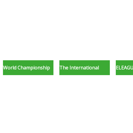
World Championship
The International
ELEAG
Series
Dota2 Championships
Championship Series