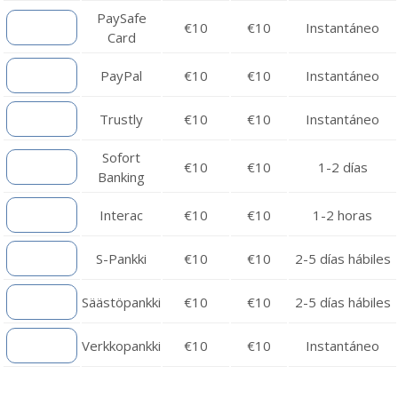
PaySafe
€10
€10
Instantáneo
Card
PayPal
€10
€10
Instantáneo
Trustly
€10
€10
Instantáneo
Sofort
€10
€10
1-2 días
Banking
Interac
€10
€10
1-2 horas
S-Pankki
€10
€10
2-5 días hábiles
Säästöpankki
€10
€10
2-5 días hábiles
Verkkopankki
€10
€10
Instantáneo