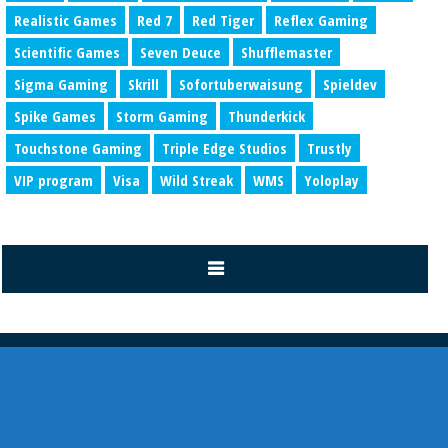
Realistic Games
Red 7
Red Tiger
Reflex Gaming
Scientific Games
Seven Deuce
Shufflemaster
Sigma Gaming
Skrill
Sofortuberwaisung
Spieldev
Spike Games
Storm Gaming
Thunderkick
Touchstone Gaming
Triple Edge Studios
Trustly
VIP program
Visa
Wild Streak
WMS
Yoloplay