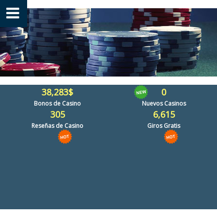
38,283$
0
Bonos de Casino
Nuevos Casinos
305
6,615
Reseñas de Casino
Giros Gratis