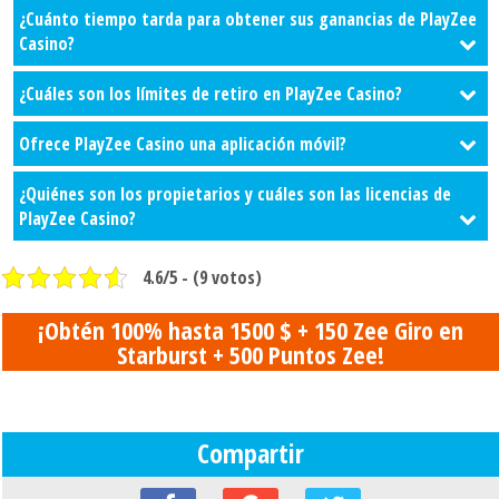
¿Cuánto tiempo tarda para obtener sus ganancias de PlayZee
Casino?
¿Cuáles son los límites de retiro en PlayZee Casino?
Ofrece PlayZee Casino una aplicación móvil?
¿Quiénes son los propietarios y cuáles son las licencias de
PlayZee Casino?
4.6/5 - (9 votos)
¡Obtén 100% hasta 1500 $ + 150 Zee Giro en
Starburst + 500 Puntos Zee!
Compartir