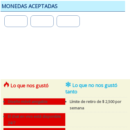
MONEDAS ACEPTADAS
Lo que no nos gustó
Lo que nos gustó
tanto
Diseño móvil amigable
Límite de retiro de $ 2,500 por
semana
El chat en vivo está disponible
24/7