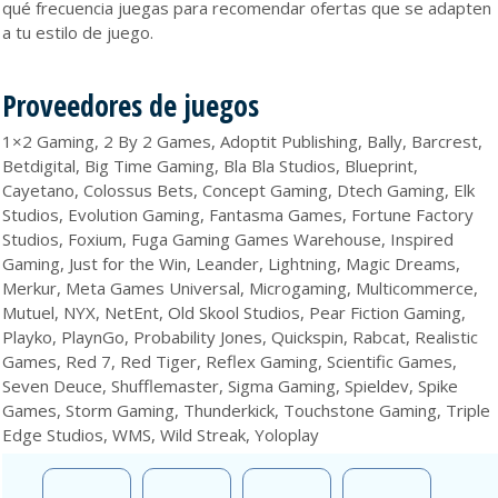
qué frecuencia juegas para recomendar ofertas que se adapten
a tu estilo de juego.
Proveedores de juegos
1×2 Gaming, 2 By 2 Games, Adoptit Publishing, Bally, Barcrest,
Betdigital, Big Time Gaming, Bla Bla Studios, Blueprint,
Cayetano, Colossus Bets, Concept Gaming, Dtech Gaming, Elk
Studios, Evolution Gaming, Fantasma Games, Fortune Factory
Studios, Foxium, Fuga Gaming Games Warehouse, Inspired
Gaming, Just for the Win, Leander, Lightning, Magic Dreams,
Merkur, Meta Games Universal, Microgaming, Multicommerce,
Mutuel, NYX, NetEnt, Old Skool Studios, Pear Fiction Gaming,
Playko, PlaynGo, Probability Jones, Quickspin, Rabcat, Realistic
Games, Red 7, Red Tiger, Reflex Gaming, Scientific Games,
Seven Deuce, Shufflemaster, Sigma Gaming, Spieldev, Spike
Games, Storm Gaming, Thunderkick, Touchstone Gaming, Triple
Edge Studios, WMS, Wild Streak, Yoloplay