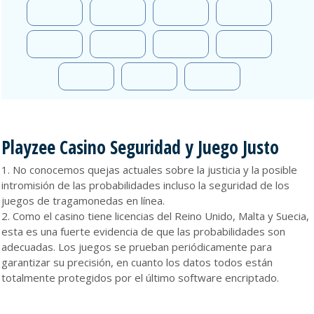
Playzee Casino Seguridad y Juego Justo
1. No conocemos quejas actuales sobre la justicia y la posible
intromisión de las probabilidades incluso la seguridad de los
juegos de tragamonedas en línea.
2. Como el casino tiene licencias del Reino Unido, Malta y Suecia,
esta es una fuerte evidencia de que las probabilidades son
adecuadas. Los juegos se prueban periódicamente para
garantizar su precisión, en cuanto los datos todos están
totalmente protegidos por el último software encriptado.