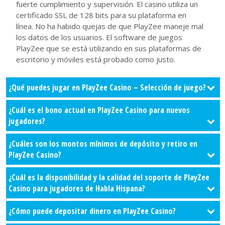
fuerte cumplimiento y supervisión. El casino utiliza un
certificado SSL de 128 bits para su plataforma en
línea. No ha habido quejas de que PlayZee maneje mal
los datos de los usuarios. El software de juegos
PlayZee que se está utilizando en sus plataformas de
escritorio y móviles está probado como justo.
¿Qué puedes jugar en PlayZee Casino – Selección de juego?
¿Cuál es el bono actual en PlayZee Casino para nuevos
jugadores?
¿Cuáles son los montos mínimos de depósito y retiro en
PlayZee Casino?
¿Cuál es la disponibilidad y la calidad del soporte de PlayZee
Casino para jugadores de Habla Hispana?
¿Cómo puede depositar dinero en PlayZee Casino?