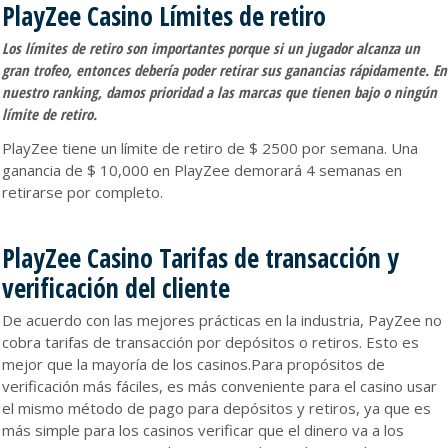
PlayZee Casino Límites de retiro
Los límites de retiro son importantes porque si un jugador alcanza un
gran trofeo, entonces debería poder retirar sus ganancias rápidamente. En
nuestro ranking, damos prioridad a las marcas que tienen bajo o ningún
límite de retiro.
PlayZee tiene un límite de retiro de $ 2500 por semana. Una
ganancia de $ 10,000 en PlayZee demorará 4 semanas en
retirarse por completo.
PlayZee Casino Tarifas de transacción y
verificación del cliente
De acuerdo con las mejores prácticas en la industria, PayZee no
cobra tarifas de transacción por depósitos o retiros. Esto es
mejor que la mayoría de los casinos.Para propósitos de
verificación más fáciles, es más conveniente para el casino usar
el mismo método de pago para depósitos y retiros, ya que es
más simple para los casinos verificar que el dinero va a los