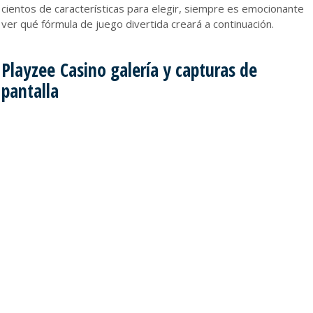
cientos de características para elegir, siempre es emocionante
ver qué fórmula de juego divertida creará a continuación.
Playzee Casino galería y capturas de
pantalla