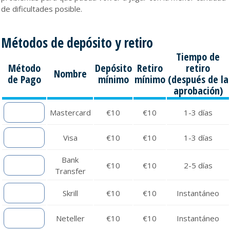
de dificultades posible.
Métodos de depósito y retiro
Tiempo de
Método
Depósito
Retiro
retiro
Nombre
de Pago
mínimo
mínimo
(después de la
aprobación)
Mastercard
€10
€10
1-3 días
Visa
€10
€10
1-3 días
Bank
€10
€10
2-5 días
Transfer
Skrill
€10
€10
Instantáneo
Neteller
€10
€10
Instantáneo