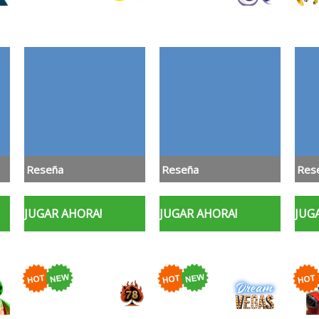
Reseña
Reseña
Reseña
Bono
Bono
Bono
de
de
de
JUGAR AHORA!
JUGAR AHORA!
JUGAR AHO
Primer
Primer
Primer
Depósito:
Depósito:
Depósito:
100%/750$
100%/
100%/$600
+
1000€
+60
300FS
+
FS
150
FS
Reseña
Reseña
Reseña
Bono
Bono
Bono
de
de
de
JUGAR AHORA!
JUGAR AHORA!
JUGAR AHO
Primer
Primer
Primer
Depósito:
Depósito:
Depósito:
78
200%/2500€
150%/100€
FS
+
+