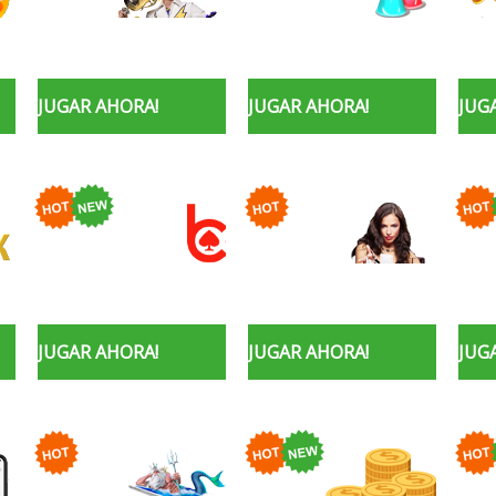
Reseña
Reseña
Reseña
Bono
Bono
Bono
de
de
de
JUGAR AHORA!
JUGAR AHORA!
JUGAR AHO
Primer
Primer
Primer
Depósito:
Depósito:
Depósito:
100%/500€
100%/1500$
100%/$500
+
+
200
50
FS
FS
Reseña
Reseña
Reseña
Bono
Bono
Bono
de
de
de
JUGAR AHORA!
JUGAR AHORA!
JUGAR AHO
Primer
Primer
Primer
Depósito:
Depósito:
Depósito:
100%/500€/$
100%/$140
100%/
+
€100
50FS
+
200