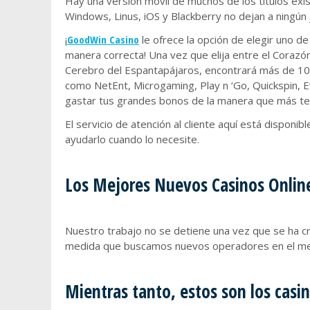
Hay una versión móvil de muchos de los títulos exi
Windows, Linus, iOS y Blackberry no dejan a ningún
¡
GoodWin Casino
le ofrece la opción de elegir uno d
manera correcta! Una vez que elija entre el Corazón
Cerebro del Espantapájaros, encontrará más de 100
como NetEnt, Microgaming, Play n ‘Go, Quickspin, E
gastar tus grandes bonos de la manera que más te
El servicio de atención al cliente aquí está disponi
ayudarlo cuando lo necesite.
Los Mejores Nuevos Casinos Onlin
Nuestro trabajo no se detiene una vez que se ha cr
medida que buscamos nuevos operadores en el me
Mientras tanto, estos son los cas