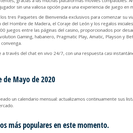
stentes, gracias a las muchas plataformas móviles compatibles: A
 jugador sin una valiosa opción para una experiencia de juego en 
e los tres Paquetes de Bienvenida exclusivos para comenzar su via
 del Hombre de Madera, el Coraje del León y los regalos iniciales
0 juegos entre las páginas del casino, proporcionados por desa
volution Gaming, habanero, Pragmatic Play, Amatic, Playson y Bet
 convenga.
ble a través del chat en vivo 24/7, con una respuesta casi instantá
e de Mayo de 2020
eado un calendario mensual: actualizamos continuamente sus list
rcado.
inos más populares en este momento.