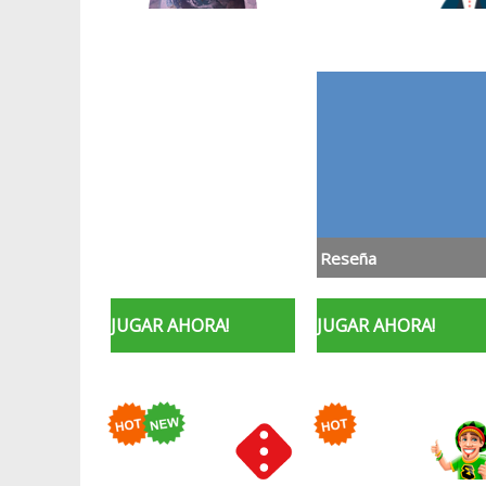
Reseña
Reseña
Bono
Bono
de
de
JUGAR AHORA!
JUGAR AHORA!
Primer
Primer
Depósito:
Depósito:
100%/
150%/
€1000
€/$150
+300
+
FS
25
FS
Reseña
Reseña
Bono
Bono
de
de
JUGAR AHORA!
JUGAR AHORA!
Primer
Primer
Depósito:
Depósito:
100%/300$
100%/100€
+