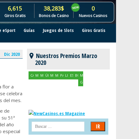
6,615
38,283$
0
Giros Gratis
Bonos de Casino
Nuevos Casinos
e eSport
Guías
Juegos de Slots
Giros Gratis
os de eSports Más Populares
 & Editores de Software de
 Estrategias, Bonos de eSports
es Apuestas de eSports por
 Equipos de eSports
s Famosos de eSports
Métodos de Pago para Casinos Online
Licencias de Casinos Online
Guía para Jugar al Blackjack
Guía para Jugar a la Ruleta
Guía para Jugar al Póker
Guía para Jugar a Baccarat
Guía para Jugar a los Dados
Libros de Apuestas
Juego Responsable
Adicción al Juego
Juegos de Azar
Juegos de Azar Alrededor del Mundo
Juegos de Mesa Clásicos de Casino
Slots
Guía de Tragaperras y Sistemas &
Los Mejores Juegos de Tragaperras Online
Proveedores de Juegos de Casino Online
licadas
Estrategias para Jugar
de 2017
Dic 2020
Nuestros Premios Marzo
2020
CASINO DEL MES
MEJOR CASINO ESPAÑOL
MEJOR CASINO BITCOIN
ÚLTIMAS TENDENCIAS!
MEJOR CASINO NUEVO
MEJOR CASINO EN VIVO
PAGOS SEGUROS
LIBRO DEPORTIVO DEL MES
ESTRELLA CRECIENTE
BONO DEL MES
MEJOR OFERTA DE GIROS
GRATIS
 flor a
 se celebra
es del mes.
re de
 su 51ª
del año
o especial