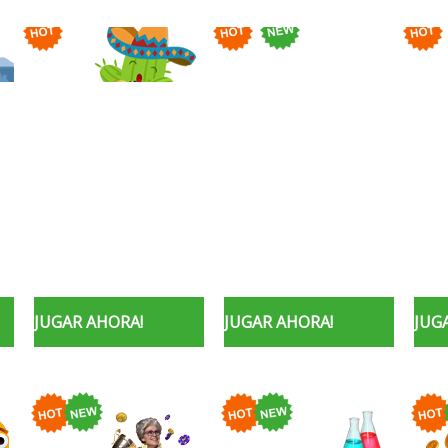
Reseña
Reseña
Reseña
Bono
Bono
Bono
de
de
de
Primer
Primer
Primer
Depósito:
Depósito:
Depósito:
400%/
100%/500€
100%/50$
€1000
+
+
200
33FS
FS
JUGAR AHORA!
JUGAR AHORA!
JUGAR AHO