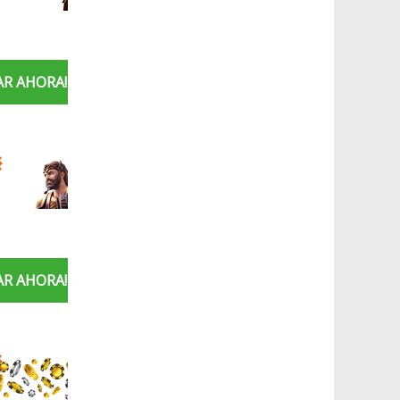
RA!
RA!