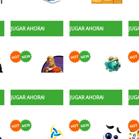
FS
Reseña
Reseña
Reseña
Bono
Bono
Bono
de
de
de
JUGAR AHORA!
JUGAR AHORA!
JUGAR AHO
Primer
Primer
Primer
Depósito:
Depósito:
Depósito:
100
55
100%/$250
Super
free
+
Spins
spins
25
on
FS
Book
Reseña
Reseña
Reseña
of
Dead
Bono
Bono
Bono
de
de
de
JUGAR AHORA!
JUGAR AHORA!
JUGAR AHO
Primer
Primer
Primer
Depósito:
Depósito:
Depósito:
100%/300$
100%/500€
400%/
+
+
€1000
300
200
FS
FS