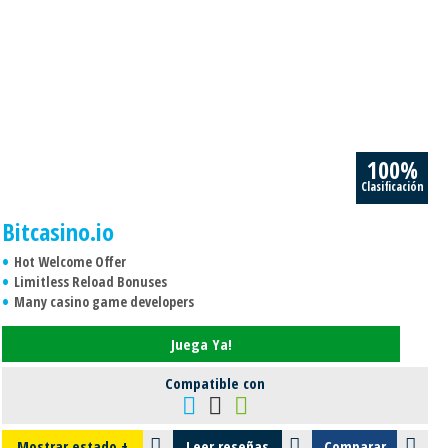
100%
Clasificación
Bitcasino.io
Hot Welcome Offer
Limitless Reload Bonuses
Many casino game developers
Juega Ya!
Compatible con
Mostrar estado
+
Leer reseñas
Comparar