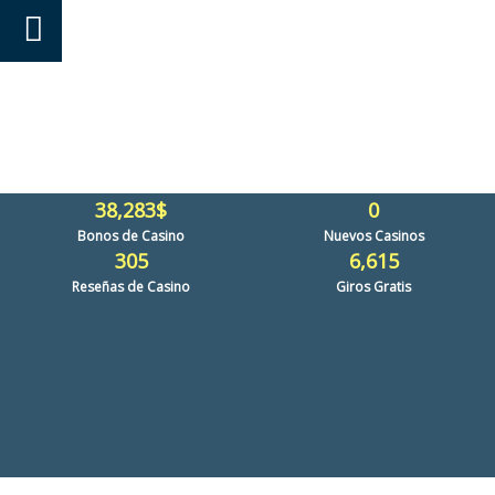
38,283$
0
Bonos de Casino
Nuevos Casinos
305
6,615
Reseñas de Casino
Giros Gratis