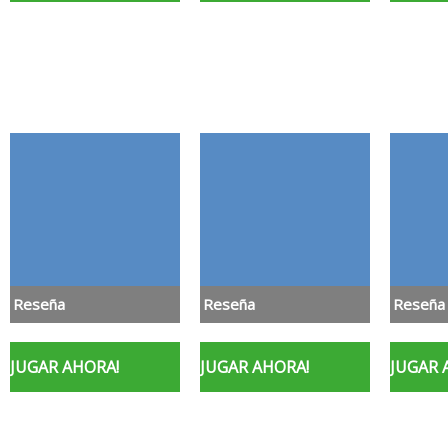
Bono de Primer
Bono de Primer
Bono de
Reseña
Reseña
Reseña
Depósito:
Depósito:
Depósit
100%/100€
100%/$300 + 50 FS
100%/50
JUGAR AHORA!
JUGAR AHORA!
JUGAR 