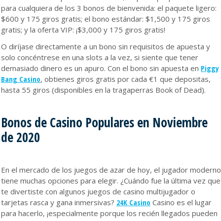
para cualquiera de los 3 bonos de bienvenida: el paquete ligero:
$600 y 175 giros gratis; el bono estándar: $1,500 y 175 giros
gratis; y la oferta VIP: ¡$3,000 y 175 giros gratis!
O diríjase directamente a un bono sin requisitos de apuesta y
solo concéntrese en una slots a la vez, si siente que tener
demasiado dinero es un apuro. Con el bono sin apuesta en
Piggy
Bang Casino
, obtienes giros gratis por cada €1 que depositas,
hasta 55 giros (disponibles en la tragaperras Book of Dead).
Bonos de Casino Populares en Noviembre
de 2020
En el mercado de los juegos de azar de hoy, el jugador moderno
tiene muchas opciones para elegir. ¿Cuándo fue la última vez que
te divertiste con algunos juegos de casino multijugador o
tarjetas rasca y gana inmersivas?
24K Casino
Casino es el lugar
para hacerlo, ¡especialmente porque los recién llegados pueden