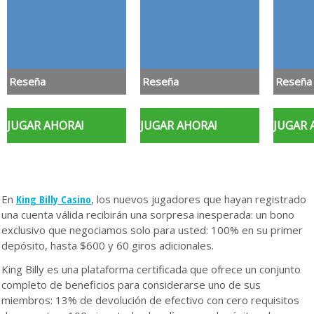
Bono de Primer
Bono de Primer
Bono de
Reseña
Reseña
Reseña
Depósito:
Depósito:
Depósit
100%/300$ + 150 FS
100%/100€
78 FS on
JUGAR AHORA!
JUGAR AHORA!
JUGAR 
or Gladi
En
King Billy Casino
, los nuevos jugadores que hayan registrado
una cuenta válida recibirán una sorpresa inesperada: un bono
exclusivo que negociamos solo para usted: 100% en su primer
depósito, hasta $600 y 60 giros adicionales.
King Billy es una plataforma certificada que ofrece un conjunto
completo de beneficios para considerarse uno de sus
miembros: 13% de devolución de efectivo con cero requisitos