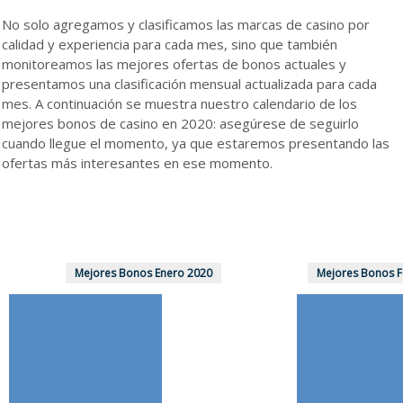
No solo agregamos y clasificamos las marcas de casino por
calidad y experiencia para cada mes, sino que también
monitoreamos las mejores ofertas de bonos actuales y
presentamos una clasificación mensual actualizada para cada
mes. A continuación se muestra nuestro calendario de los
mejores bonos de casino en 2020: asegúrese de seguirlo
cuando llegue el momento, ya que estaremos presentando las
ofertas más interesantes en ese momento.
Mejores Bonos Enero 2020
Mejores Bonos 
Mejores Bonos Enero 2020
Mejores Bonos 
2020