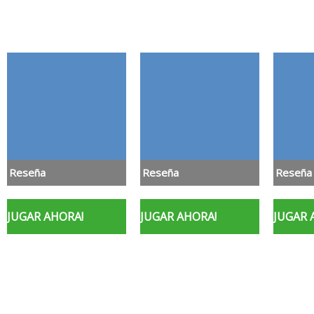
Bono de Primer
Bono de Primer
Bono de
Reseña
Reseña
Reseña
Depósito:
Depósito:
Depósit
100%/$500
100%/500€+200 FS
100 Supe
JUGAR AHORA!
JUGAR AHORA!
JUGAR 