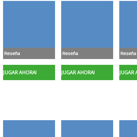
Bono de Primer
Bono de Primer
Bono de
Reseña
Reseña
Reseña
Depósito:
Depósito:
Depósit
100%/€1000 +300 FS
150%/€/$150 + 25 FS
100%/75
JUGAR AHORA!
JUGAR AHORA!
JUGAR 