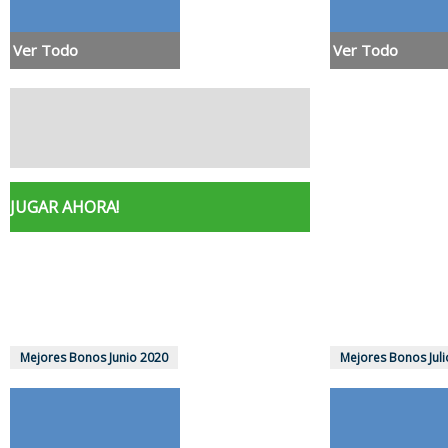
Mejores Bonos de Casino
Mejores Bonos de
Ver Todo
Ver Todo
2020
Enero 2020
Febrero 2020
JUGAR AHORA!
Mejores Bonos Junio 2020
Mejores Bonos Juli