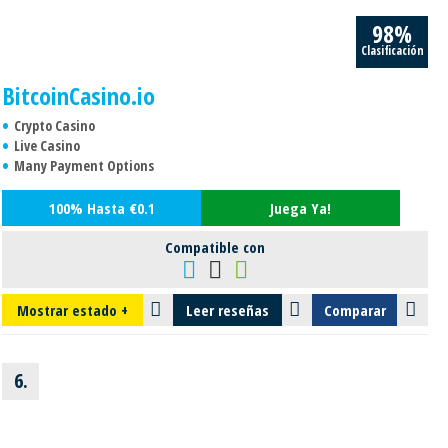
98%
Clasificación
BitcoinCasino.io
Crypto Casino
Live Casino
Many Payment Options
100% Hasta €0.1
Juega Ya!
Compatible con
Mostrar estado
+
Leer reseñas
Comparar
6.