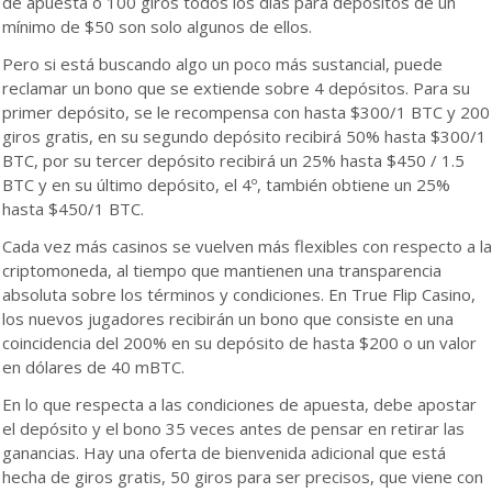
de apuesta o 100 giros todos los días para depósitos de un
mínimo de $50 son solo algunos de ellos.
Pero si está buscando algo un poco más sustancial, puede
reclamar un bono que se extiende sobre 4 depósitos. Para su
primer depósito, se le recompensa con hasta $300/1 BTC y 200
giros gratis, en su segundo depósito recibirá 50% hasta $300/1
BTC, por su tercer depósito recibirá un 25% hasta $450 / 1.5
BTC y en su último depósito, el 4º, también obtiene un 25%
hasta $450/1 BTC.
Cada vez más casinos se vuelven más flexibles con respecto a la
criptomoneda, al tiempo que mantienen una transparencia
absoluta sobre los términos y condiciones. En True Flip Casino,
los nuevos jugadores recibirán un bono que consiste en una
coincidencia del 200% en su depósito de hasta $200 o un valor
en dólares de 40 mBTC.
En lo que respecta a las condiciones de apuesta, debe apostar
el depósito y el bono 35 veces antes de pensar en retirar las
ganancias. Hay una oferta de bienvenida adicional que está
hecha de giros gratis, 50 giros para ser precisos, que viene con